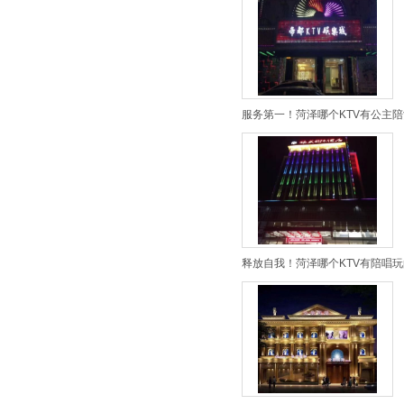
服务第一！菏泽哪个KTV有公主陪
释放自我！菏泽哪个KTV有陪唱玩