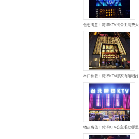
包您满意！菏泽KTV找公主消费大
举口称赞！菏泽KTV哪家有陪唱好
物超所值！菏泽KTV公主唱歌哪里