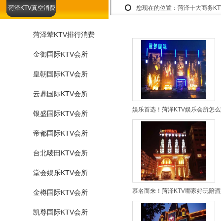
菏泽KTV真空消费
您现在的位置：
菏泽十大商务K
菏泽荤KTV排行消费
金御国际KTV会所
皇朝国际KTV会所
云鼎国际KTV会所
娱乐首选！菏泽KTV娱乐会所怎么
银盛国际KTV会所
帝都国际KTV会所
台北唛田KTV会所
堂会娱乐KTV会所
慕名而来！菏泽KTV哪家好玩陪酒
金樽国际KTV会所
凯尊国际KTV会所