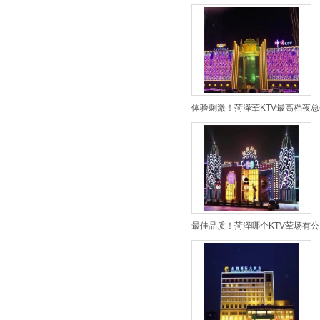
体验刺激！菏泽荤KTV最高档夜总
最佳品质！菏泽哪个KTV荤场有公