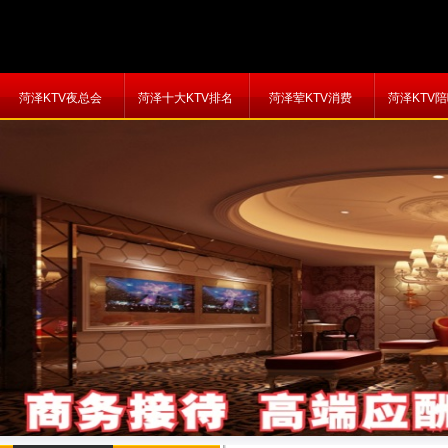
菏泽KTV夜总会
菏泽十大KTV排名
菏泽荤KTV消费
菏泽KTV