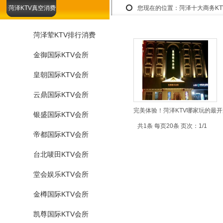
菏泽KTV真空消费
您现在的位置：
菏泽十大商务K
菏泽荤KTV排行消费
金御国际KTV会所
皇朝国际KTV会所
云鼎国际KTV会所
完美体验！菏泽KTV哪家玩的最开
银盛国际KTV会所
共1条 每页20条 页次：1/1
帝都国际KTV会所
台北唛田KTV会所
堂会娱乐KTV会所
金樽国际KTV会所
凯尊国际KTV会所