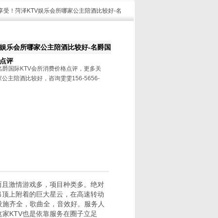
情享受！菏泽KTV娱乐会所哪家公主陪酒比较好-名
V娱乐会所哪家公主陪酒比较好-名爵国
格点评
名爵国际KTV会所消费价格点评，更多关
公主陪酒比较好，咨询雯雯156-5656-
而且激情游戏多，项目种类多。绝对
吊顶上附着的巨大星云，在高速转动
设施齐全，歌曲全，音效好。服务人
家KTV也是依靠服务在圈子立足