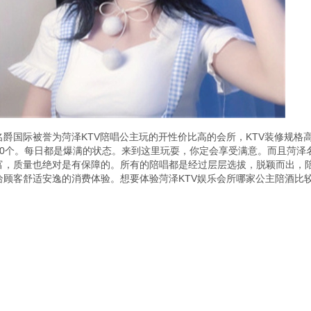
名爵国际被誉为菏泽KTV陪唱公主玩的开性价比高的会所，KTV装修规格
40个。每日都是爆满的状态。来到这里玩耍，你定会享受满意。而且菏泽
富，质量也绝对是有保障的。所有的陪唱都是经过层层选拔，脱颖而出，
给顾客舒适安逸的消费体验。想要体验菏泽KTV娱乐会所哪家公主陪酒比较