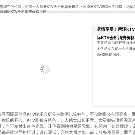
您现在的位置：
菏泽十大商务KTV会所夜总会排名
>
菏泽荤KTV陪唱公主消费
> 尽
爵国际KTV会所消费价格点评
尽情享受！菏泽KT
际KTV会所消费价
本文详细为你解答菏泽
于菏泽KTV娱乐会所哪家
9542微信同步。
名爵国际是菏泽KTV娱乐会所公主陪酒比较好的，不仅陪唱公主漂亮多，
让你玩的开心。KTV装修有特色，让人感觉出其不意。大堂由头顶椭圆形
后，向下发射出红色光线，让你看到神似星际异象。包厢内，金碧辉煌，
员都是经过严格培训，进行测试，合格之后才能上岗，服务质量高，而且这