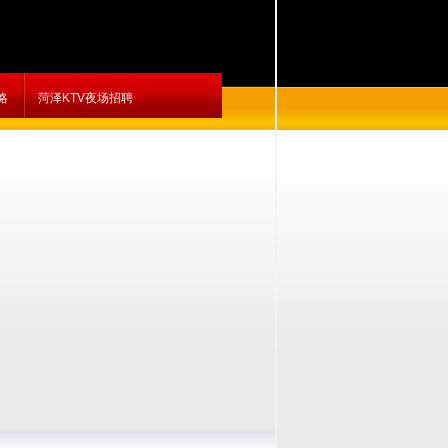
略
菏泽KTV夜场招聘