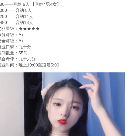
880——容纳 6人 【容纳4男4女】
1080——容纳 8人
1280——容纳14人
1480——容纳18人
艳丽星级：★★★★★
服务评级：A+
安全评级：A+
行业口碑：九十分
包间数量：55间
综合考评：九十六分
营业时间：晚上19:00至凌晨5:00