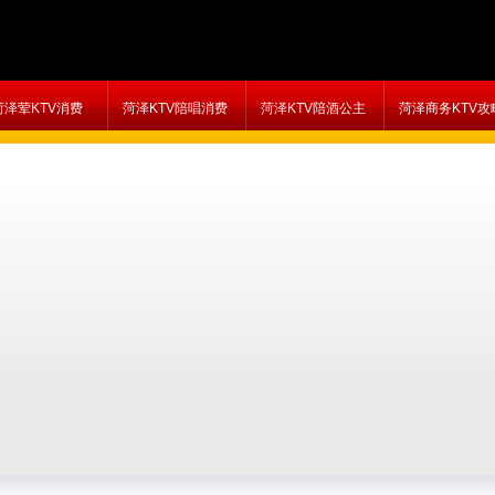
菏泽荤KTV消费
菏泽KTV陪唱消费
菏泽KTV陪酒公主
菏泽商务KTV攻