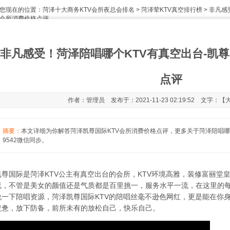
您现在的位置：
菏泽十大商务KTV会所夜总会排名
>
菏泽荤KTV真空排行榜
> 非凡感
会所消费价格点评
非凡感受！菏泽陪唱哪个KTV有真空出台-凯尊
点评
作者：管理员 发布于：2021-11-23 02:19:52 文字：【
摘要：
本文详细为你解答菏泽凯尊国际KTV会所消费价格点评，更多关于菏泽陪唱哪个KT
9542微信同步。
凯尊国际是菏泽KTV公主有真空出台的会所，KTV环境高雅，装修富丽堂
流，不管是美女的颜值还是气质都是百里挑一，服务水平一流，在这里的
说一下陪唱资源，菏泽凯尊国际KTV的陪唱丝毫不逊色网红，更是能在你
疲惫，放下防备，前所未有的放松自己，快乐自己。