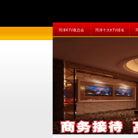
菏泽KTV夜总会
菏泽十大KTV排名