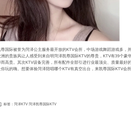
凯尊国际被誉为菏泽公主服务最开放的KTV会所，中场游戏舞蹈游戏多，并
欧洲的贵族风让人感受到来自明菏泽凯尊国际KTV的尊贵，KTV有39个
华而高贵。其次KTV设备完善，所有配件全部引进行业最顶尖、质量最好
让你玩的嗨。想要体验菏泽陪唱哪个KTV有真空出台，来凯尊国际KTV会
标签：
菏泽KTV
菏泽凯尊国际KTV