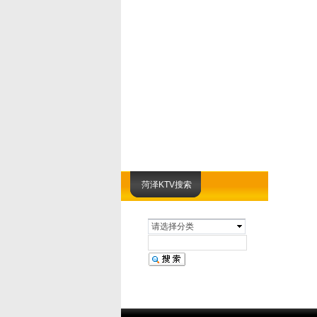
菏泽KTV搜索
请选择分类