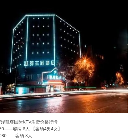
菏泽凯尊国际KTV消费价格行情
880——容纳 6人 【容纳4男4女】
080——容纳 8人