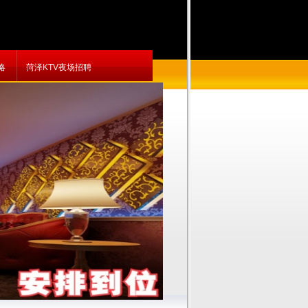
略
菏泽KTV夜场招聘