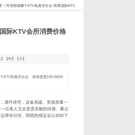
受！菏泽陪唱哪个KTV有真空出台-凯尊国际KTV
国际KTV会所消费价格
大
】【
中
】【
小
】
V有真空出台，咨询雯雯156-5656-
皇，摆件讲究，设备高级。资源质量一
每一位客人完全是贵宾般的待遇。重点
身边替你分忧，陪唱热情定会让你卸下